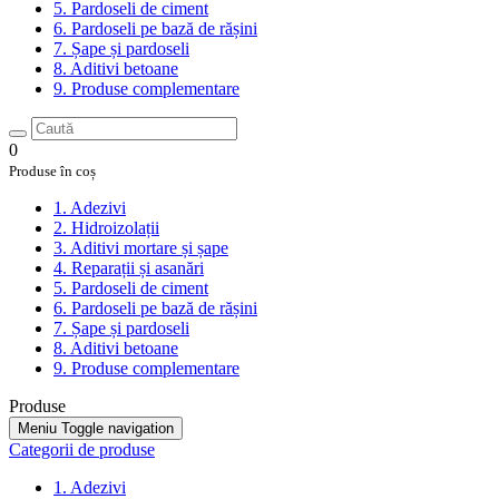
5. Pardoseli de ciment
6. Pardoseli pe bază de rășini
7. Șape și pardoseli
8. Aditivi betoane
9. Produse complementare
0
Produse în coș
1. Adezivi
2. Hidroizolații
3. Aditivi mortare și șape
4. Reparații și asanări
5. Pardoseli de ciment
6. Pardoseli pe bază de rășini
7. Șape și pardoseli
8. Aditivi betoane
9. Produse complementare
Produse
Meniu
Toggle navigation
Categorii de produse
1. Adezivi