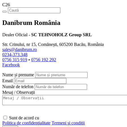
C26
Danibrum România
Dealer Oficial -
SC TEHNOHOLZ Group SRL
Str. Crinului, nr 15, Comănești, 605200 Bacău, România
sales@danibrum.ro
0234-373.348
0756 315 919
•
0756 192 292
Facebook
Nume și prenume
Email
Număr de telefon
Mesaj / Observații
Sunt de acord cu
Politica de confidenţialitate
Termeni şi condiţii