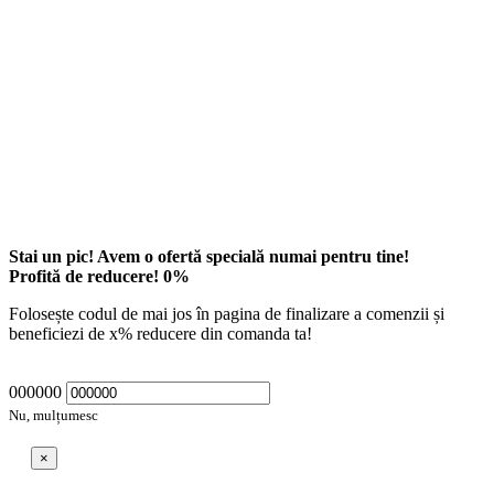
Stai un pic! Avem o ofertă specială numai pentru tine!
Profită de reducere!
0
%
Folosește codul de mai jos în pagina de finalizare a comenzii și
beneficiezi de
x
% reducere din comanda ta!
000000
Nu, mulțumesc
×