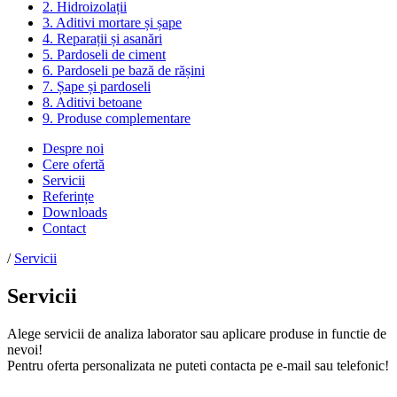
2. Hidroizolații
3. Aditivi mortare și șape
4. Reparații și asanări
5. Pardoseli de ciment
6. Pardoseli pe bază de rășini
7. Șape și pardoseli
8. Aditivi betoane
9. Produse complementare
Despre noi
Cere ofertă
Servicii
Referințe
Downloads
Contact
/
Servicii
Servicii
Alege servicii de analiza laborator sau aplicare produse in functie de
nevoi!
Pentru oferta personalizata ne puteti contacta pe e-mail sau telefonic!