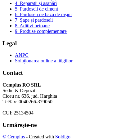
4. Reparații și asanări
5. Pardoseli de ciment
6. Pardoseli pe bază de rășini
7. Șape și pardoseli
8. Aditivi betoane
9. Produse complementare
Legal
ANPC
Soluționarea online a litigiilor
Contact
Cemplus RO SRL
Sediu & Depozit:
Ciceu nr. 636, jud. Harghita
Tel/fax: 0040266-379050
CUI: 25134504
Urmăreşte-ne
© Cemplus
- Created with
Soldigo