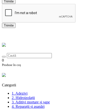
Trimite
Trimite
0
Produse în coș
Categorii
1. Adezivi
2. Hidroizolații
3. Aditivi mortare și șape
4. Reparații și asanări