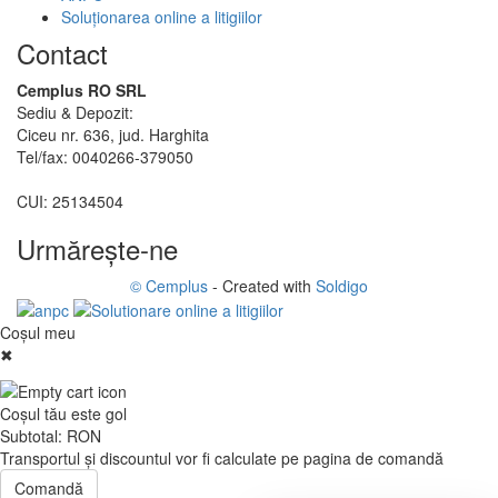
Soluționarea online a litigiilor
Contact
Cemplus RO SRL
Sediu & Depozit:
Ciceu nr. 636, jud. Harghita
Tel/fax: 0040266-379050
CUI: 25134504
Urmăreşte-ne
© Cemplus
- Created with
Soldigo
Coşul meu
✖
Coşul tău este gol
Subtotal:
RON
Transportul şi discountul vor fi calculate pe pagina de comandă
Comandă