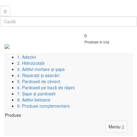
0
Produse în coș
1. Adezivi
2. Hidroizolații
3. Aditivi mortare și șape
4. Reparații și asanări
5. Pardoseli de ciment
6. Pardoseli pe bază de rășini
7. Șape și pardoseli
8. Aditivi betoane
9. Produse complementare
Produse
Toggle
Meniu
navigat