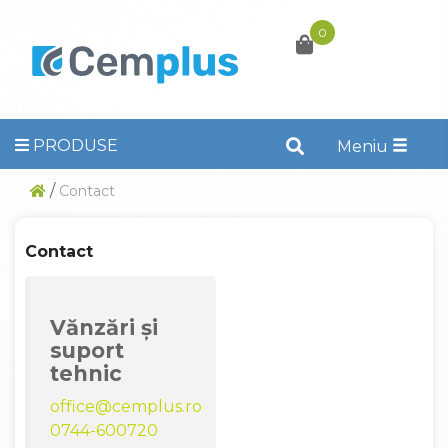
0
PRODUSE
Toggle
Meniu
naviga
/
Contact
Contact
Vănzări și
suport
tehnic
office@cemplus.ro
0744-600720