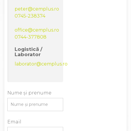
peter@cemplus.ro
0745-238374
office@cemplus.ro
0744-377808
Logistică /
Laborator
laborator@cemplus.ro
Nume și prenume
Email