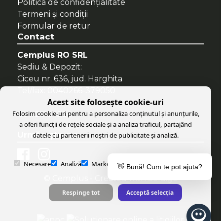
Politica de confidenţialitate
Termeni şi condiţii
Formular de retur
Contact
Cemplus RO SRL
Sediu & Depozit:
Ciceu nr. 636, jud. Harghita
Tel/fax: 0040266-379050
Acest site folosește cookie-uri
Folosim cookie-uri pentru a personaliza conținutul și anunțurile,
CUI: 25134504
a oferi funcții de rețele sociale și a analiza traficul, partajând
Urmăreşte-ne
datele cu partenerii noștri de publicitate și analiză.
Necesare
Analiză
Marketing
Preferințe
Parteneri
👋 Bună! Cum te pot ajuta?
© Cemplus
- Created with
Soldigo
Respinge tot
Acceptă selecția