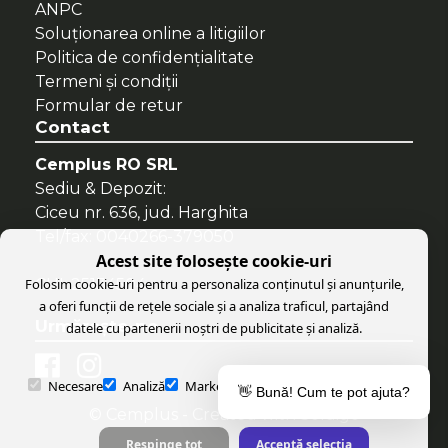
ANPC
Soluționarea online a litigiilor
Politica de confidenţialitate
Termeni şi condiţii
Formular de retur
Contact
Cemplus RO SRL
Sediu & Depozit:
Ciceu nr. 636, jud. Harghita
Tel/fax: 0040266-379050
Acest site folosește cookie-uri
Folosim cookie-uri pentru a personaliza conținutul și anunțurile,
CUI: 25134504
a oferi funcții de rețele sociale și a analiza traficul, partajând
Urmăreşte-ne
datele cu partenerii noștri de publicitate și analiză.
Necesare
Analiză
Marketing
Preferințe
Parteneri
👋 Bună! Cum te pot ajuta?
© Cemplus
- Created with
Soldigo
Respinge tot
Acceptă selecția