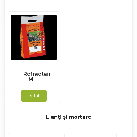
Refractair
M
Detalii
Lianți și mortare