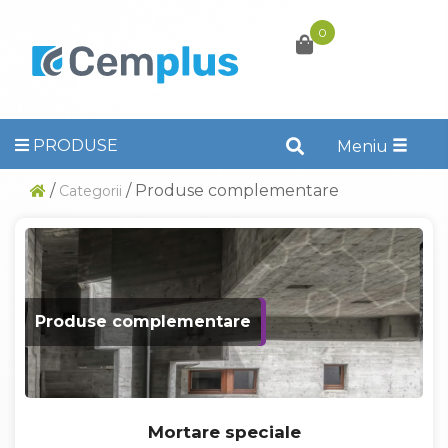
0
PRODUSE
Toggle
Meniu
naviga
/
/ Produse complementare
Categorii
Produse complementare
Mortare speciale