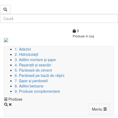
0
Produse în coș
1. Adezivi
2. Hidroizolații
3. Aditivi mortare și șape
4. Reparații și asanări
5. Pardoseli de ciment
6. Pardoseli pe bază de rășini
7. Șape și pardoseli
8. Aditivi betoane
9. Produse complementare
Produse
Toggle
Meniu
navigati