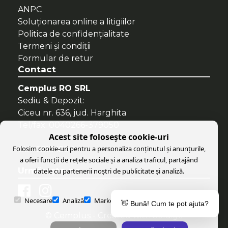
ANPC
Soluționarea online a litigiilor
Politica de confidenţialitate
Termeni şi condiţii
Formular de retur
Contact
Cemplus RO SRL
Sediu & Depozit:
Ciceu nr. 636, jud. Harghita
Tel/fax: 0040266-379050
Acest site folosește cookie-uri
Folosim cookie-uri pentru a personaliza conținutul și anunțurile,
CUI: 25134504
a oferi funcții de rețele sociale și a analiza traficul, partajând
Urmăreşte-ne
datele cu partenerii noștri de publicitate și analiză.
Necesare
Analiză
Marketing
Preferințe
Parteneri
👋 Bună! Cum te pot ajuta?
© Cemplus
- Created with
Soldigo