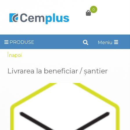
0
PRODUSE
Toggle
Meniu
naviga
Înapoi
Livrarea la beneficiar / şantier