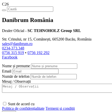
C26
Danibrum România
Dealer Oficial -
SC TEHNOHOLZ Group SRL
Str. Crinului, nr 15, Comănești, 605200 Bacău, România
sales@danibrum.ro
0234-373.348
0756 315 919
•
0756 192 292
Facebook
Nume și prenume
Email
Număr de telefon
Mesaj / Observații
Sunt de acord cu
Politica de confidenţialitate
Termeni şi condiţii