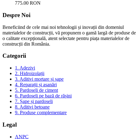
775.00 RON
Despre Noi
Beneficiind de cele mai noi tehnologii și inovații din domeniul
materialelor de construcții, vă propunem o gamă largă de produse de
o calitate excepțională, atent selectate pentru piața materialelor de
construcții din România.
Categorii
1. Adezivi
2. Hidroizolații
3. Aditivi mortare și șape
4. Reparații și asanări
5. Pardoseli de ciment
6. Pardoseli pe bază de rășini
7. Șape și pardoseli
8. Aditivi betoane
9. Produse complementare
Legal
ANPC