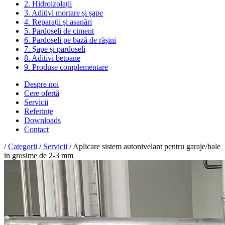
2. Hidroizolații
3. Aditivi mortare și șape
4. Reparații și asanări
5. Pardoseli de ciment
6. Pardoseli pe bază de rășini
7. Șape și pardoseli
8. Aditivi betoane
9. Produse complementare
Despre noi
Cere ofertă
Servicii
Referințe
Downloads
Contact
/
Categorii
/
Servicii
/ Aplicare sistem autonivelant pentru garaje/hale
in grosime de 2-3 mm