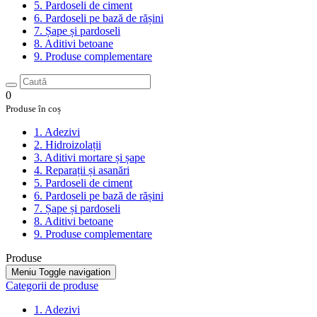
5. Pardoseli de ciment
6. Pardoseli pe bază de rășini
7. Șape și pardoseli
8. Aditivi betoane
9. Produse complementare
0
Produse în coș
1. Adezivi
2. Hidroizolații
3. Aditivi mortare și șape
4. Reparații și asanări
5. Pardoseli de ciment
6. Pardoseli pe bază de rășini
7. Șape și pardoseli
8. Aditivi betoane
9. Produse complementare
Produse
Meniu
Toggle navigation
Categorii de produse
1. Adezivi