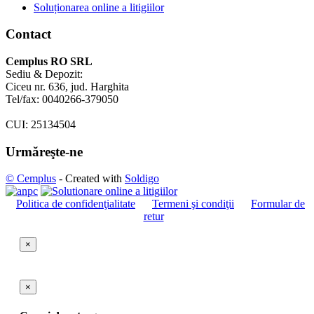
Soluționarea online a litigiilor
Contact
Cemplus RO SRL
Sediu & Depozit:
Ciceu nr. 636, jud. Harghita
Tel/fax: 0040266-379050
CUI: 25134504
Urmăreşte-ne
© Cemplus
- Created with
Soldigo
Politica de confidenţialitate
Termeni şi condiţii
Formular de
retur
×
×