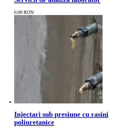
0.00 RON
Injectari sub presiune cu rasini
poliuretanice