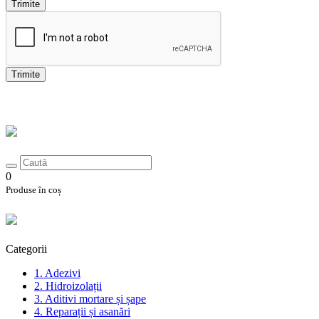
Trimite
Trimite
0
Produse în coș
Categorii
1. Adezivi
2. Hidroizolații
3. Aditivi mortare și șape
4. Reparații și asanări