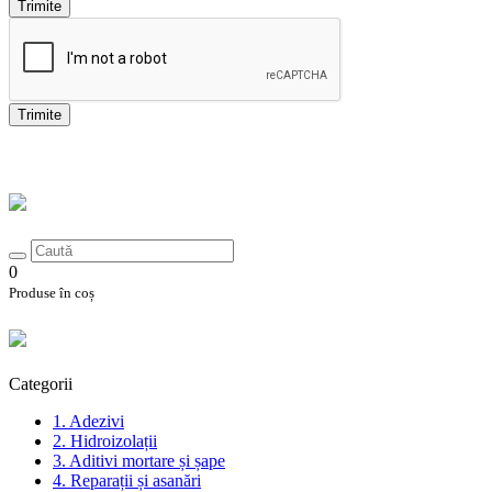
Trimite
Trimite
0
Produse în coș
Categorii
1. Adezivi
2. Hidroizolații
3. Aditivi mortare și șape
4. Reparații și asanări