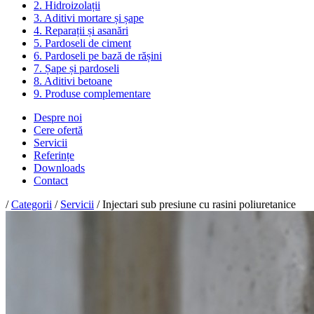
2. Hidroizolații
3. Aditivi mortare și șape
4. Reparații și asanări
5. Pardoseli de ciment
6. Pardoseli pe bază de rășini
7. Șape și pardoseli
8. Aditivi betoane
9. Produse complementare
Despre noi
Cere ofertă
Servicii
Referințe
Downloads
Contact
/
Categorii
/
Servicii
/ Injectari sub presiune cu rasini poliuretanice