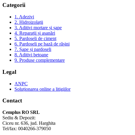
Categorii
1. Adezivi
2. Hidroizolații
3. Aditivi mortare și șape
4. Reparații și asanări
5. Pardoseli de ciment
6. Pardoseli pe bază de rășini
7. Șape și pardoseli
8. Aditivi betoane
9. Produse complementare
Legal
ANPC
Soluționarea online a litigiilor
Contact
Cemplus RO SRL
Sediu & Depozit:
Ciceu nr. 636, jud. Harghita
Tel/fax: 0040266-379050