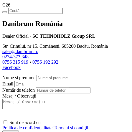
C26
Danibrum România
Dealer Oficial -
SC TEHNOHOLZ Group SRL
Str. Crinului, nr 15, Comănești, 605200 Bacău, România
sales@danibrum.ro
0234-373.348
0756 315 919
•
0756 192 292
Facebook
Nume și prenume
Email
Număr de telefon
Mesaj / Observații
Sunt de acord cu
Politica de confidenţialitate
Termeni şi condiţii