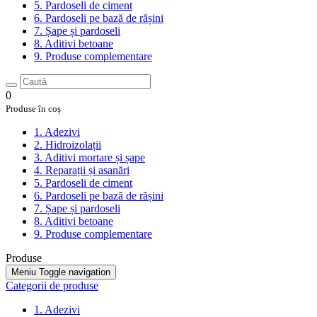
5. Pardoseli de ciment
6. Pardoseli pe bază de rășini
7. Șape și pardoseli
8. Aditivi betoane
9. Produse complementare
0
Produse în coș
1. Adezivi
2. Hidroizolații
3. Aditivi mortare și șape
4. Reparații și asanări
5. Pardoseli de ciment
6. Pardoseli pe bază de rășini
7. Șape și pardoseli
8. Aditivi betoane
9. Produse complementare
Produse
Meniu
Toggle navigation
Categorii de produse
1. Adezivi