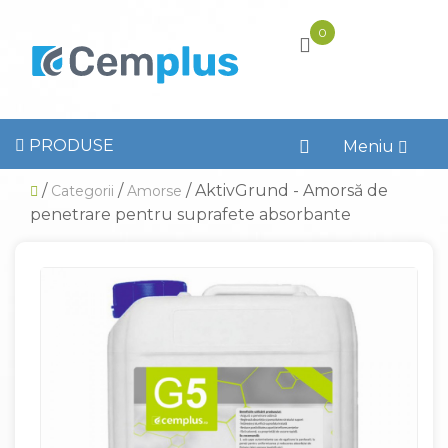
0
PRODUSE
Toggl
Meniu
naviga
/
/
/ AktivGrund - Amorsă de
Categorii
Amorse
penetrare pentru suprafete absorbante