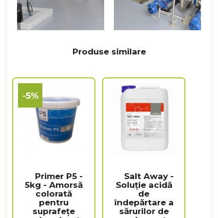
Produse similare
-5%
Primer P5 -
Salt Away -
5kg - Amorsă
Soluție acidă
colorată
de
pentru
îndepărtare a
suprafețe
sărurilor de