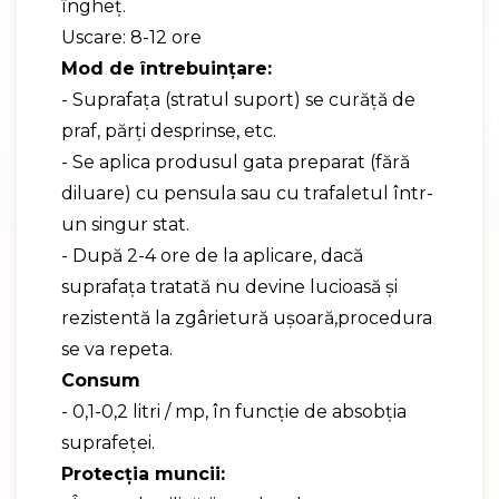
îngheţ.
Uscare: 8-12 ore
Mod de întrebuinţare:
- Suprafața (stratul suport) se curăță de
praf, părți desprinse, etc.
- Se aplica produsul gata preparat (fără
diluare) cu pensula sau cu trafaletul într-
un singur stat.
- După 2-4 ore de la aplicare, dacă
suprafața tratată nu devine lucioasă și
rezistentă la zgârietură ușoară,procedura
se va repeta.
Consum
- 0,1-0,2 litri / mp, în funcție de absobția
suprafeței.
Protecţia muncii: