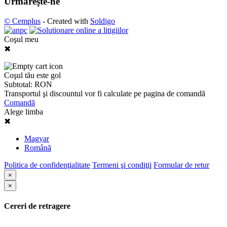
Urmăreşte-ne
© Cemplus
- Created with
Soldigo
Coşul meu
✖
Coşul tău este gol
Subtotal:
RON
Transportul şi discountul vor fi calculate pe pagina de comandă
Comandă
Alege limba
✖
Magyar
Română
Politica de confidenţialitate
Termeni şi condiţii
Formular de retur
×
×
Cereri de retragere