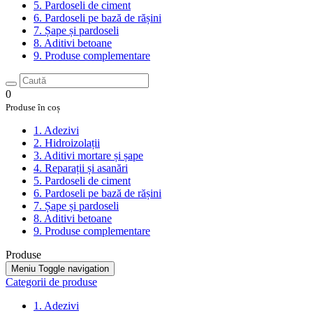
5. Pardoseli de ciment
6. Pardoseli pe bază de rășini
7. Șape și pardoseli
8. Aditivi betoane
9. Produse complementare
0
Produse în coș
1. Adezivi
2. Hidroizolații
3. Aditivi mortare și șape
4. Reparații și asanări
5. Pardoseli de ciment
6. Pardoseli pe bază de rășini
7. Șape și pardoseli
8. Aditivi betoane
9. Produse complementare
Produse
Meniu
Toggle navigation
Categorii de produse
1. Adezivi