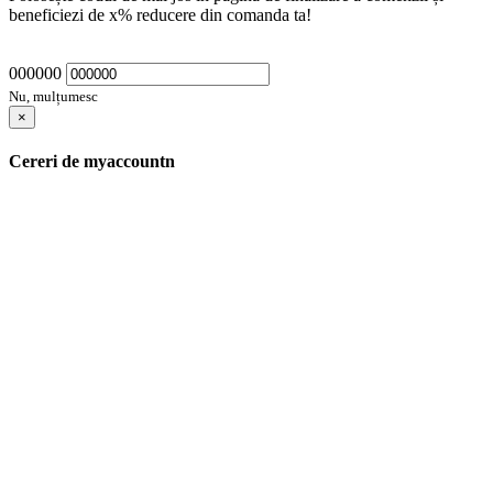
beneficiezi de
x
% reducere din comanda ta!
000000
Nu, mulțumesc
×
Cereri de myaccountn