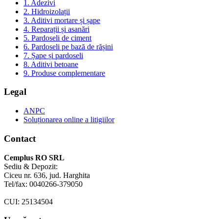
1. Adezivi
2. Hidroizolații
3. Aditivi mortare și șape
4. Reparații și asanări
5. Pardoseli de ciment
6. Pardoseli pe bază de rășini
7. Șape și pardoseli
8. Aditivi betoane
9. Produse complementare
Legal
ANPC
Soluționarea online a litigiilor
Contact
Cemplus RO SRL
Sediu & Depozit:
Ciceu nr. 636, jud. Harghita
Tel/fax: 0040266-379050
CUI: 25134504