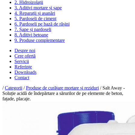
2. Hidroizolații
3. Aditivi mortare și șape
4. Reparații și asanări
5. Pardoseli de ciment
6. Pardoseli pe bază de rășini
7. Șape și pardoseli
8. Aditivi betoane
9. Produse complementare
Despre noi
Cere ofertă
Servicii
Referințe
Downloads
Contact
/
Categorii
/
Produse de curățare mortare și reziduri
/ Salt Away -
Soluție acidă de îndepărtare a sărurilor de pe elemente de beton,
fațade, placaje.