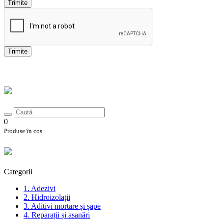
Trimite
Trimite
0
Produse în coș
Categorii
1. Adezivi
2. Hidroizolații
3. Aditivi mortare și șape
4. Reparații și asanări