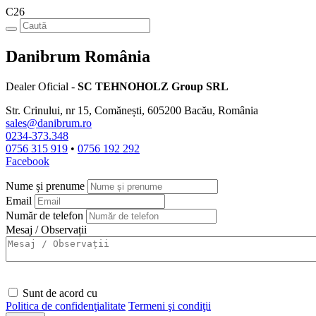
C26
Danibrum România
Dealer Oficial -
SC TEHNOHOLZ Group SRL
Str. Crinului, nr 15, Comănești, 605200 Bacău, România
sales@danibrum.ro
0234-373.348
0756 315 919
•
0756 192 292
Facebook
Nume și prenume
Email
Număr de telefon
Mesaj / Observații
Sunt de acord cu
Politica de confidenţialitate
Termeni şi condiţii