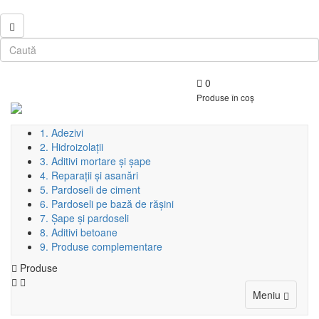
0
Produse în coș
1. Adezivi
2. Hidroizolații
3. Aditivi mortare și șape
4. Reparații și asanări
5. Pardoseli de ciment
6. Pardoseli pe bază de rășini
7. Șape și pardoseli
8. Aditivi betoane
9. Produse complementare
Produse
Toggle
Meniu
navigat