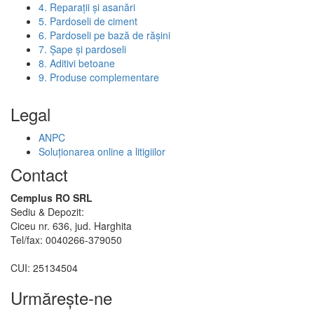
4. Reparații și asanări
5. Pardoseli de ciment
6. Pardoseli pe bază de rășini
7. Șape și pardoseli
8. Aditivi betoane
9. Produse complementare
Legal
ANPC
Soluționarea online a litigiilor
Contact
Cemplus RO SRL
Sediu & Depozit:
Ciceu nr. 636, jud. Harghita
Tel/fax: 0040266-379050
CUI: 25134504
Urmăreşte-ne