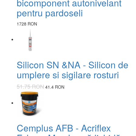
bicomponent autonivelant
pentru pardoseli
1728 RON
Silicon SN &NA - Silicon de
umplere si sigilare rosturi
51.75 RON
41.4 RON
Cemplus AFB - Acriflex