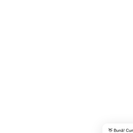
👋 Bună! Cum