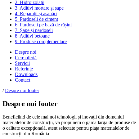
2. Hidroizolații
3. Aditivi mortare și șape
4. Reparații și asanări
5. Pardoseli de ciment
6. Pardoseli pe bază de rășini
7. Șape și pardoseli
8. Aditivi betoane
9. Produse complementare
Despre noi
Cere ofertă
Servicii
Referințe
Downloads
Contact
/
Despre noi footer
Despre noi footer
Beneficiind de cele mai noi tehnologii și inovații din domeniul
materialelor de construcții, vă propunem o gamă largă de produse de
o calitate excepțională, atent selectate pentru piața materialelor de
construcții din România.