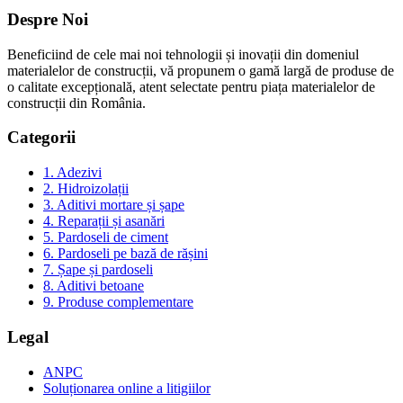
Despre Noi
Beneficiind de cele mai noi tehnologii și inovații din domeniul
materialelor de construcții, vă propunem o gamă largă de produse de
o calitate excepțională, atent selectate pentru piața materialelor de
construcții din România.
Categorii
1. Adezivi
2. Hidroizolații
3. Aditivi mortare și șape
4. Reparații și asanări
5. Pardoseli de ciment
6. Pardoseli pe bază de rășini
7. Șape și pardoseli
8. Aditivi betoane
9. Produse complementare
Legal
ANPC
Soluționarea online a litigiilor