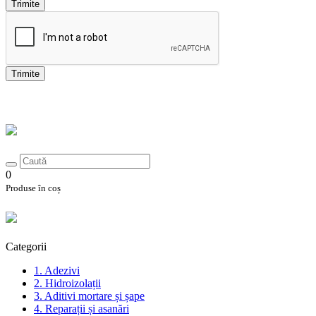
Trimite
Trimite
0
Produse în coș
Categorii
1. Adezivi
2. Hidroizolații
3. Aditivi mortare și șape
4. Reparații și asanări