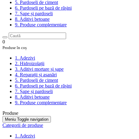
5. Pardoseli de ciment
6. Pardoseli pe bază de rășini
7. Șape și pardoseli
8. Aditivi betoane
9. Produse complementare
0
Produse în coș
1. Adezivi
2. Hidroizolații
3. Aditivi mortare și șape
4. Reparații și asanări
5. Pardoseli de ciment
6. Pardoseli pe bază de rășini
7. Șape și pardoseli
8. Aditivi betoane
9. Produse complementare
Produse
Meniu
Toggle navigation
Categorii de produse
1. Adezivi