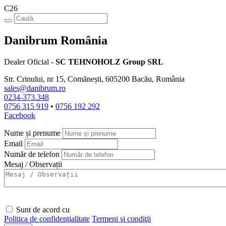
C26
Danibrum România
Dealer Oficial -
SC TEHNOHOLZ Group SRL
Str. Crinului, nr 15, Comănești, 605200 Bacău, România
sales@danibrum.ro
0234-373.348
0756 315 919
•
0756 192 292
Facebook
Nume și prenume
Email
Număr de telefon
Mesaj / Observații
Sunt de acord cu
Politica de confidenţialitate
Termeni şi condiţii