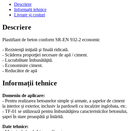
Descriere
Informații tehnice
Livrare și costuri
Descriere
Plastifiant de beton conform SR-EN 932-2 economic
- Rezistenţă iniţială şi finală ridicată.
- Scăderea proporţiei necesare de apă / ciment.
- Lucrabilitate îmbunătăţită.
- Economisire ciment.
- Reducător de apă
Informații tehnice
Domeniu de aplicare:
- Pentru realizarea betoanelor simple și armate, a șapelor de ciment
la interior și exterior, inclusiv la pardoseli cu incalzire inglobata, etc.
- TF-01 se utilizează pentru îmbunătăţirea caracteristicilor betonului,
șapei în stare proaspătă şi întărită.
Date tehnice: