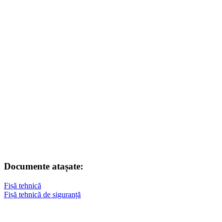
Documente atașate:
Fișă tehnică
Fișă tehnică de siguranță