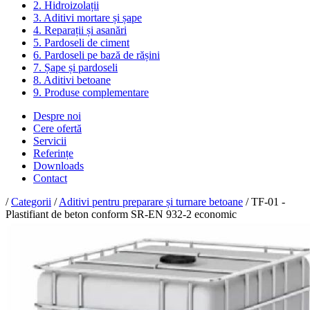
2. Hidroizolații
3. Aditivi mortare și șape
4. Reparații și asanări
5. Pardoseli de ciment
6. Pardoseli pe bază de rășini
7. Șape și pardoseli
8. Aditivi betoane
9. Produse complementare
Despre noi
Cere ofertă
Servicii
Referințe
Downloads
Contact
/
Categorii
/
Aditivi pentru preparare și turnare betoane
/ TF-01 -
Plastifiant de beton conform SR-EN 932-2 economic