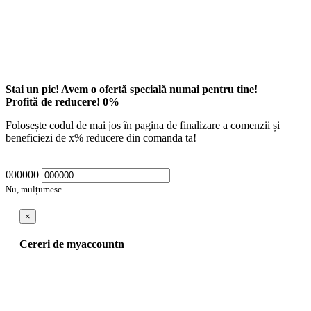
Stai un pic! Avem o ofertă specială numai pentru tine!
Profită de reducere!
0
%
Folosește codul de mai jos în pagina de finalizare a comenzii și
beneficiezi de
x
% reducere din comanda ta!
000000
Nu, mulțumesc
×
Cereri de myaccountn