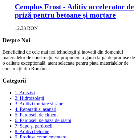
Cemplus Frost - Aditiv accelerator de
priză pentru betoane și mortare
12.33 RON
Despre Noi
Beneficiind de cele mai noi tehnologii și inovații din domeniul
materialelor de construcții, vă propunem o gamă largă de produse de
o calitate excepțională, atent selectate pentru piața materialelor de
construcții din România.
Categorii
1. Adezivi
2. Hidroizolații
3. Aditivi mortare și șape
4. Reparații și asanări
5. Pardoseli de ciment
6. Pardoseli pe bază de rășini
7. Șape și pardoseli
8. Aditivi betoane
9. Produse complementare