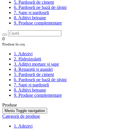
5. Pardoseli de ciment
6. Pardoseli pe bază de rășini
7. Șape și pardoseli
8. Aditivi betoane
9. Produse complementare
0
Produse în coș
1. Adezivi
2. Hidroizolații
3. Aditivi mortare și șape
4. Reparații și asanări
5. Pardoseli de ciment
6. Pardoseli pe bază de rășini
7. Șape și pardoseli
8. Aditivi betoane
9. Produse complementare
Produse
Meniu
Toggle navigation
Categorii de produse
1. Adezivi