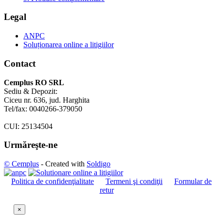
Legal
ANPC
Soluționarea online a litigiilor
Contact
Cemplus RO SRL
Sediu & Depozit:
Ciceu nr. 636, jud. Harghita
Tel/fax: 0040266-379050
CUI: 25134504
Urmăreşte-ne
© Cemplus
- Created with
Soldigo
Politica de confidenţialitate
Termeni şi condiţii
Formular de
retur
×