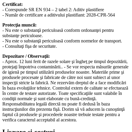
Certificat:
- Corespunde SR EN 934 – 2 tabel 2: Aditiv plastifiere
- Număr de certificare a aditivului plastifiant: 2028-CPR-564
Protecţia muncii:
- Nu este o substanţă periculoasă conform ordonanţei pentru
substanţe periculoase.
- Nu este o substanţă periculoasă conform normelor de transport.
- Consultaţi fişa de securitate.
Depozitare / Observaţii:
- Aprox. 12 luni ferit de razele solare şi îngheţ pe timpul depozitării,
protejaţi împotriva contaminării.. - Se vor respecta măsurile generale
de igienă pe timpul utilizării produselor noastre. Materiile prime şi
produsele procesate şi fabricate de către noi sunt subiect al unor
inspecţii stricte la fabrică. Ne rezervăm dreptul de a face modificări
în baza evoluţiilor tehnice. Controlul extern de calitate se efectuează
în centre de testare autorizate. Toate specificaţiile sunt valabile în
condiţii normale şi sunt elaborate cu bună-credinţă.
Responsabilitatea legală directă nu poate fi dedusă în baza
instrucţiunilor din prezenta fişă. Dorim să vă aducem la cunoştinţă
faptul că produsele şi procedeele noastre trebuie testate pentru a
verifica caracterul acceptabil al acestora.