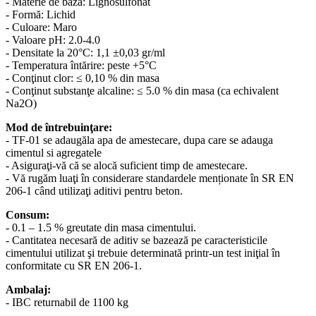
- Materie de bază: Lignosulfonat
- Formă: Lichid
- Culoare: Maro
- Valoare pH: 2.0-4.0
- Densitate la 20°C: 1,1 ±0,03 gr/ml
- Temperatura întărire: peste +5°C
- Conţinut clor: ≤ 0,10 % din masa
- Conţinut substanţe alcaline: ≤ 5.0 % din masa (ca echivalent
Na2O)
Mod de întrebuinţare:
- TF-01 se adaugăla apa de amestecare, dupa care se adauga
cimentul si agregatele
- Asiguraţi-vă că se alocă suficient timp de amestecare.
- Vă rugăm luaţi în considerare standardele menționate în SR EN
206-1 când utilizaţi aditivi pentru beton.
Consum:
- 0.1 – 1.5 % greutate din masa cimentului.
- Cantitatea necesară de aditiv se bazează pe caracteristicile
cimentului utilizat şi trebuie determinată printr-un test iniţial în
conformitate cu SR EN 206-1.
Ambalaj:
- IBC returnabil de 1100 kg