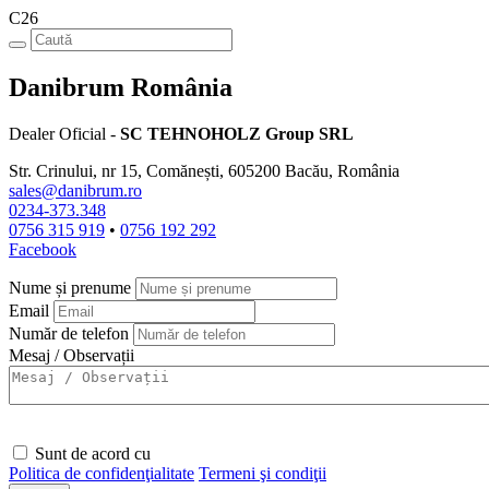
C26
Danibrum România
Dealer Oficial -
SC TEHNOHOLZ Group SRL
Str. Crinului, nr 15, Comănești, 605200 Bacău, România
sales@danibrum.ro
0234-373.348
0756 315 919
•
0756 192 292
Facebook
Nume și prenume
Email
Număr de telefon
Mesaj / Observații
Sunt de acord cu
Politica de confidenţialitate
Termeni şi condiţii