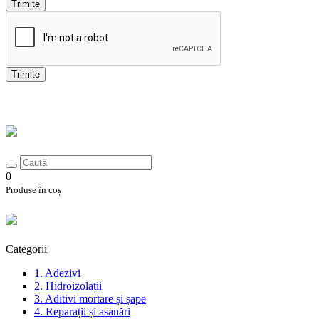
Trimite
Trimite
0
Produse în coș
Categorii
1. Adezivi
2. Hidroizolații
3. Aditivi mortare și șape
4. Reparații și asanări