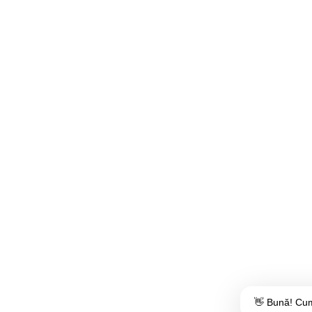
👋 Bună! Cum