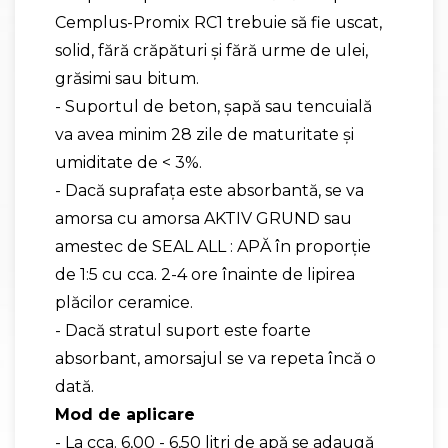
Cemplus-Promix RC1 trebuie să fie uscat,
solid, fără crăpături şi fără urme de ulei,
grăsimi sau bitum.
- Suportul de beton, şapă sau tencuială
va avea minim 28 zile de maturitate şi
umiditate de < 3%.
- Dacă suprafaţa este absorbantă, se va
amorsa cu amorsa AKTIV GRUND sau
amestec de SEAL ALL : APĂ în proporţie
de 1:5 cu cca. 2-4 ore înainte de lipirea
plăcilor ceramice.
- Dacă stratul suport este foarte
absorbant, amorsajul se va repeta încă o
dată.
Mod de aplicare
- La cca. 6,00 - 6,50 litri de apă se adaugă