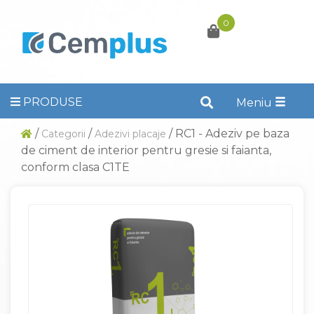
0
PRODUSE
Toggle
Meniu
naviga
/
/
/ RC1 - Adeziv pe baza
Categorii
Adezivi placaje
de ciment de interior pentru gresie si faianta,
conform clasa C1TE