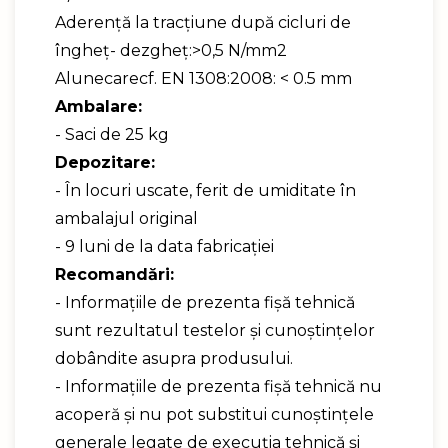
Aderenţă la tracțiune după cicluri de
îngheț- dezgheț:>0,5 N/mm2
Alunecarecf. EN 1308:2008: < 0.5 mm
Ambalare:
- Saci de 25 kg
Depozitare:
- În locuri uscate, ferit de umiditate în
ambalajul original
- 9 luni de la data fabricaţiei
Recomandări:
- Informaţiile de prezenta fişă tehnică
sunt rezultatul testelor şi cunoştinţelor
dobândite asupra produsului.
- Informaţiile de prezenta fişă tehnică nu
acoperă şi nu pot substitui cunoştinţele
generale legate de execuţia tehnică şi