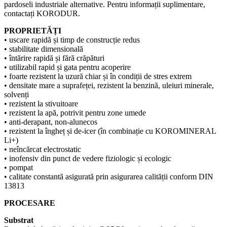
pardoseli industriale alternative. Pentru informații suplimentare,
contactați KORODUR.
PROPRIETĂȚI
• uscare rapidă și timp de construcție redus
• stabilitate dimensională
• întărire rapidă și fără crăpături
• utilizabil rapid și gata pentru acoperire
• foarte rezistent la uzură chiar și în condiții de stres extrem
• densitate mare a suprafeței, rezistent la benzină, uleiuri minerale,
solvenți
• rezistent la stivuitoare
• rezistent la apă, potrivit pentru zone umede
• anti-derapant, non-alunecos
• rezistent la îngheț și de-icer (în combinație cu KOROMINERAL
Li+)
• neîncărcat electrostatic
• inofensiv din punct de vedere fiziologic și ecologic
• pompat
• calitate constantă asigurată prin asigurarea calității conform DIN
13813
PROCESARE
Substrat