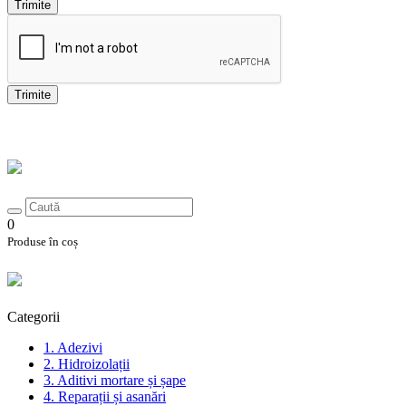
Trimite
Trimite
0
Produse în coș
Categorii
1. Adezivi
2. Hidroizolații
3. Aditivi mortare și șape
4. Reparații și asanări