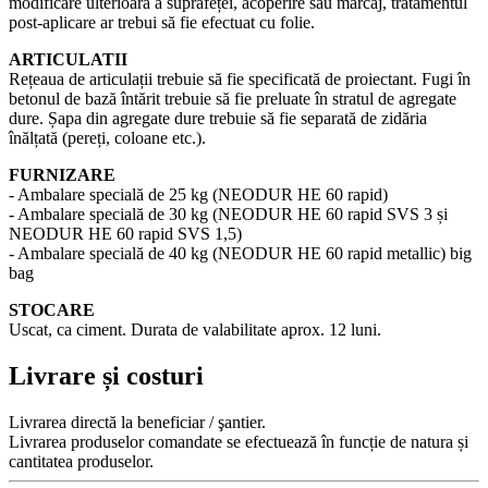
modificare ulterioară a suprafeței, acoperire sau marcaj, tratamentul
post-aplicare ar trebui să fie efectuat cu folie.
ARTICULATII
Rețeaua de articulații trebuie să fie specificată de proiectant. Fugi în
betonul de bază întărit trebuie să fie preluate în stratul de agregate
dure. Șapa din agregate dure trebuie să fie separată de zidăria
înălțată (pereți, coloane etc.).
FURNIZARE
- Ambalare specială de 25 kg (NEODUR HE 60 rapid)
- Ambalare specială de 30 kg (NEODUR HE 60 rapid SVS 3 și
NEODUR HE 60 rapid SVS 1,5)
- Ambalare specială de 40 kg (NEODUR HE 60 rapid metallic) big
bag
STOCARE
Uscat, ca ciment. Durata de valabilitate aprox. 12 luni.
Livrare și costuri
Livrarea directă la beneficiar / şantier.
Livrarea produselor comandate se efectuează în funcție de natura și
cantitatea produselor.