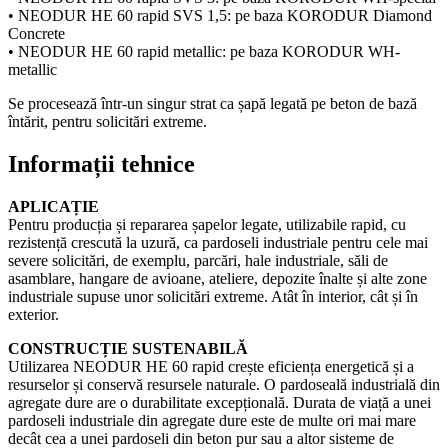
• NEODUR HE 60 rapid SVS 1,5: pe baza KORODUR Diamond
Concrete
• NEODUR HE 60 rapid metallic: pe baza KORODUR WH-
metallic
Se procesează într-un singur strat ca șapă legată pe beton de bază
întărit, pentru solicitări extreme.
Informații tehnice
APLICAȚIE
Pentru producția și repararea șapelor legate, utilizabile rapid, cu
rezistență crescută la uzură, ca pardoseli industriale pentru cele mai
severe solicitări, de exemplu, parcări, hale industriale, săli de
asamblare, hangare de avioane, ateliere, depozite înalte și alte zone
industriale supuse unor solicitări extreme. Atât în interior, cât și în
exterior.
CONSTRUCȚIE SUSTENABILĂ
Utilizarea NEODUR HE 60 rapid crește eficiența energetică și a
resurselor și conservă resursele naturale. O pardoseală industrială din
agregate dure are o durabilitate excepțională. Durata de viață a unei
pardoseli industriale din agregate dure este de multe ori mai mare
decât cea a unei pardoseli din beton pur sau a altor sisteme de