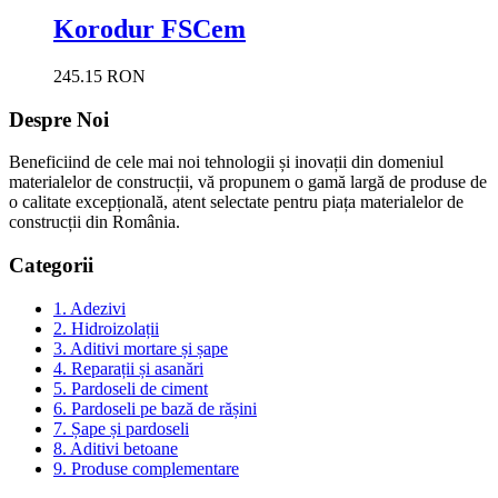
Korodur FSCem
245.15 RON
Despre Noi
Beneficiind de cele mai noi tehnologii și inovații din domeniul
materialelor de construcții, vă propunem o gamă largă de produse de
o calitate excepțională, atent selectate pentru piața materialelor de
construcții din România.
Categorii
1. Adezivi
2. Hidroizolații
3. Aditivi mortare și șape
4. Reparații și asanări
5. Pardoseli de ciment
6. Pardoseli pe bază de rășini
7. Șape și pardoseli
8. Aditivi betoane
9. Produse complementare