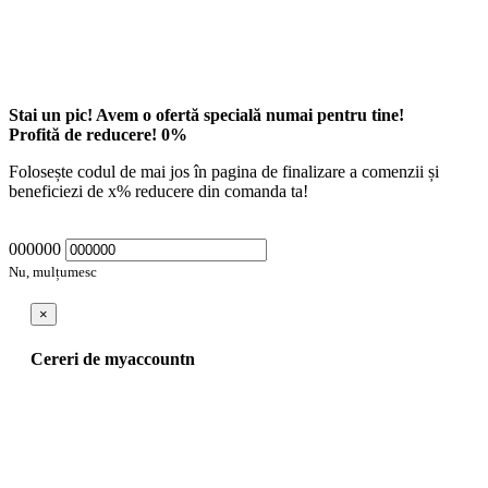
Stai un pic! Avem o ofertă specială numai pentru tine!
Profită de reducere!
0
%
Folosește codul de mai jos în pagina de finalizare a comenzii și
beneficiezi de
x
% reducere din comanda ta!
000000
Nu, mulțumesc
×
Cereri de myaccountn