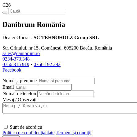
C26
Danibrum România
Dealer Oficial -
SC TEHNOHOLZ Group SRL
Str. Crinului, nr 15, Comănești, 605200 Bacău, România
sales@danibrum.ro
0234-373.348
0756 315 919
•
0756 192 292
Facebook
Nume și prenume
Email
Număr de telefon
Mesaj / Observații
Sunt de acord cu
Politica de confidenţialitate
Termeni şi condiţii