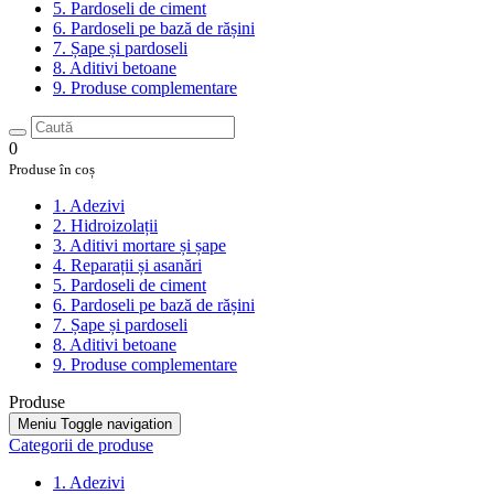
5. Pardoseli de ciment
6. Pardoseli pe bază de rășini
7. Șape și pardoseli
8. Aditivi betoane
9. Produse complementare
0
Produse în coș
1. Adezivi
2. Hidroizolații
3. Aditivi mortare și șape
4. Reparații și asanări
5. Pardoseli de ciment
6. Pardoseli pe bază de rășini
7. Șape și pardoseli
8. Aditivi betoane
9. Produse complementare
Produse
Meniu
Toggle navigation
Categorii de produse
1. Adezivi