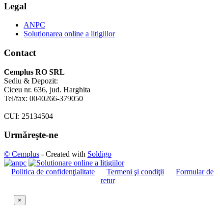
Legal
ANPC
Soluționarea online a litigiilor
Contact
Cemplus RO SRL
Sediu & Depozit:
Ciceu nr. 636, jud. Harghita
Tel/fax: 0040266-379050
CUI: 25134504
Urmăreşte-ne
© Cemplus
- Created with
Soldigo
Politica de confidenţialitate
Termeni şi condiţii
Formular de
retur
×