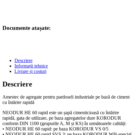
Documente atașate:
Descriere
Informații tehnice
Livrare și costuri
Descriere
Amestec de agregate pentru pardoseli industriale pe bază de ciment
cu întărire rapidă
NEODUR HE 60 rapid este un șapă cimenticioasă cu întărire
rapidă, gata de utilizare, pe baza agregatelor dure KORODUR
conform DIN 1100 (grupurile A, M și KS) în următoarele calități:
• NEODUR HE 60 rapid: pe baza KORODUR VS 0/5
• NEODUR HE 60 rapid SVS 3: pe baza KORODUR WH-special