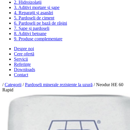
2. Hidroizolații
3. Aditivi mortare și șape
4. Reparații și asanări
5. Pardoseli de ciment
6. Pardoseli pe bază de rășini
7. Șape și pardoseli
8. Aditivi betoane
9. Produse complementare
Despre noi
Cere ofertă
Servicii
Referințe
Downloads
Contact
/
Categorii
/
Pardoseli minerale rezistente la uzură
/ Neodur HE 60
Rapid