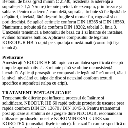
Betonul de bază (grad minim C 25/30, rezistența la aderență a
suprafeței ≥ 1,5 N/mm²) trebuie pretrat, de exemplu, prin frezare și
sablare. Pentru o aderență completă, suprafața trebuie să fie lipsită de
crăpături, nivelată, fără deșeuri fragile și mortar fin, rugoasă și cu
pori deschiși. Se aplică cerințele conform DIN 18365 și DIN 18560.
Planimetria trebuie să fie conform DIN 18202, tabelul 3, linia 3.
Umezeala temeinică a betonului de bază cu 1 zi înainte de instalare,
evitând formarea bălților. Aplicarea compusului de legătură
KORODUR HB 5 rapid pe suprafața umedă-matt (consultați fișa
tehnică).
Prelucrare
Amestecați NEODUR HE 60 rapid cu cantitatea specificată de apă
timp de aproximativ 2 - 3 minute până se obține o consistență
lucrabilă. Aplicați proaspăt pe compusul de legătură încă umed, tăiați
la nivel, nivelând cu talpa de disc și netezind conform texturii
specifice a suprafeței (talpa cu aripi).
TRATAMENT POST-APLICARE
Temperaturile diferite pot influența procesul de întărire și
solidificare. NEODUR HE 60 rapid trebuie protejat de uscarea prea
rapidă conform DIN EN 13670 / DIN 1045-3. Pentru tratamentul
post-aplicare al stratului de agregate dure NEODUR, recomandăm
utilizarea produselor noastre KOROMINERAL CURE sau
KOROTEX (consultați fișele tehnice). În cazul în care se specifică o