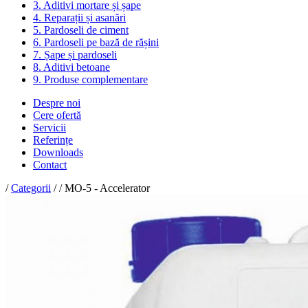
3. Aditivi mortare și șape
4. Reparații și asanări
5. Pardoseli de ciment
6. Pardoseli pe bază de rășini
7. Șape și pardoseli
8. Aditivi betoane
9. Produse complementare
Despre noi
Cere ofertă
Servicii
Referințe
Downloads
Contact
/
Categorii
/ / MO-5 - Accelerator