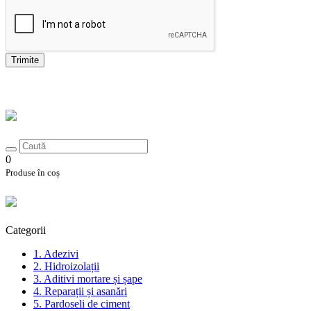
Trimite
0
Produse în coș
Categorii
1. Adezivi
2. Hidroizolații
3. Aditivi mortare și șape
4. Reparații și asanări
5. Pardoseli de ciment