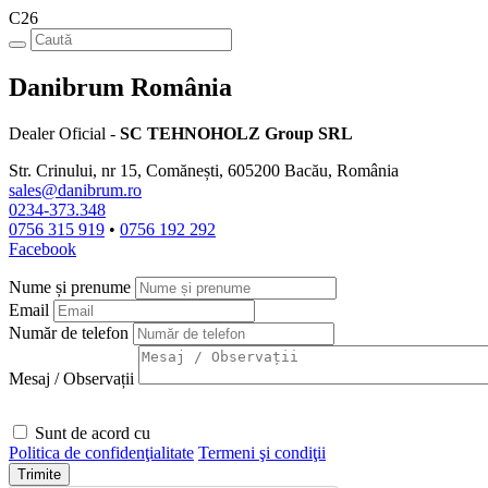
C26
Danibrum România
Dealer Oficial -
SC TEHNOHOLZ Group SRL
Str. Crinului, nr 15, Comănești, 605200 Bacău, România
sales@danibrum.ro
0234-373.348
0756 315 919
•
0756 192 292
Facebook
Nume și prenume
Email
Număr de telefon
Mesaj / Observații
Sunt de acord cu
Politica de confidenţialitate
Termeni şi condiţii
Trimite