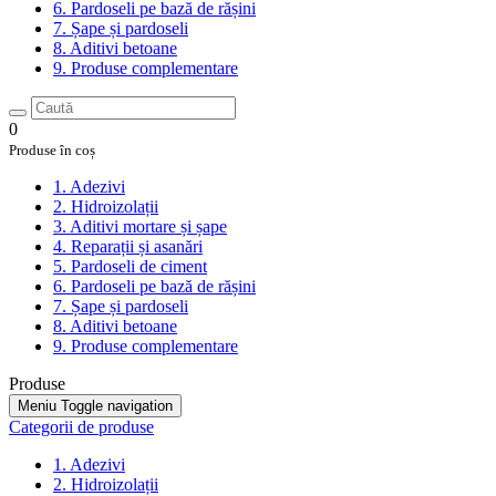
6. Pardoseli pe bază de rășini
7. Șape și pardoseli
8. Aditivi betoane
9. Produse complementare
0
Produse în coș
1. Adezivi
2. Hidroizolații
3. Aditivi mortare și șape
4. Reparații și asanări
5. Pardoseli de ciment
6. Pardoseli pe bază de rășini
7. Șape și pardoseli
8. Aditivi betoane
9. Produse complementare
Produse
Meniu
Toggle navigation
Categorii de produse
1. Adezivi
2. Hidroizolații