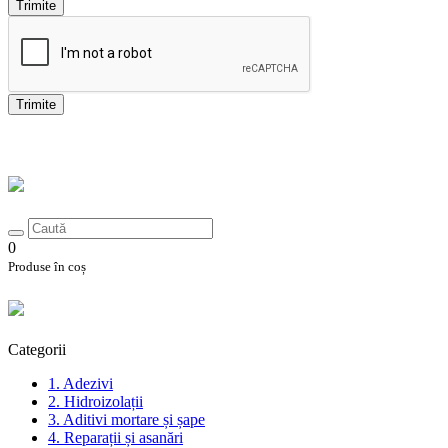
Trimite
Trimite
0
Produse în coș
Categorii
1. Adezivi
2. Hidroizolații
3. Aditivi mortare și șape
4. Reparații și asanări