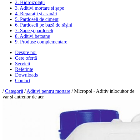
2. Hidroizolații
3. Aditivi mortare și șape
4. Reparații și asanări
5. Pardoseli de ciment
6. Pardoseli pe bază de rășini
7. Șape și pardoseli
8. Aditivi betoane
9. Produse complementare
Despre noi
Cere ofertă
Servicii
Referințe
Downloads
Contact
/
Categorii
/
Aditivi pentru mortare
/ Micropol - Aditiv înlocuitor de
var și antrenor de aer