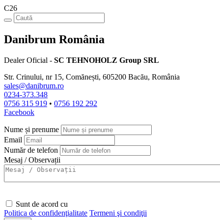
C26
Danibrum România
Dealer Oficial -
SC TEHNOHOLZ Group SRL
Str. Crinului, nr 15, Comănești, 605200 Bacău, România
sales@danibrum.ro
0234-373.348
0756 315 919
•
0756 192 292
Facebook
Nume și prenume
Email
Număr de telefon
Mesaj / Observații
Sunt de acord cu
Politica de confidenţialitate
Termeni şi condiţii