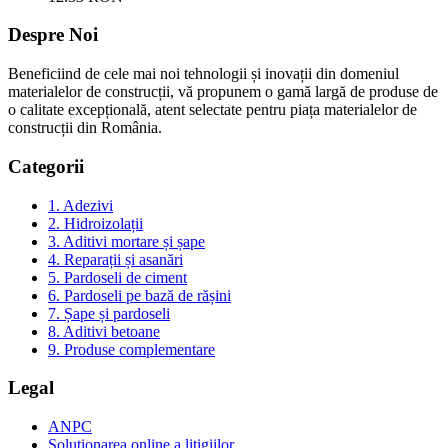
Despre Noi
Beneficiind de cele mai noi tehnologii și inovații din domeniul
materialelor de construcții, vă propunem o gamă largă de produse de
o calitate excepțională, atent selectate pentru piața materialelor de
construcții din România.
Categorii
1. Adezivi
2. Hidroizolații
3. Aditivi mortare și șape
4. Reparații și asanări
5. Pardoseli de ciment
6. Pardoseli pe bază de rășini
7. Șape și pardoseli
8. Aditivi betoane
9. Produse complementare
Legal
ANPC
Soluționarea online a litigiilor