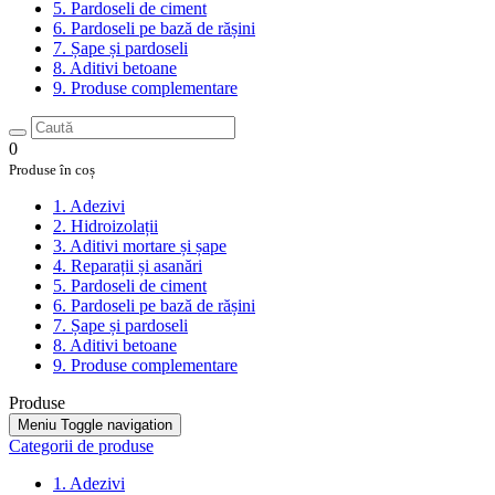
5. Pardoseli de ciment
6. Pardoseli pe bază de rășini
7. Șape și pardoseli
8. Aditivi betoane
9. Produse complementare
0
Produse în coș
1. Adezivi
2. Hidroizolații
3. Aditivi mortare și șape
4. Reparații și asanări
5. Pardoseli de ciment
6. Pardoseli pe bază de rășini
7. Șape și pardoseli
8. Aditivi betoane
9. Produse complementare
Produse
Meniu
Toggle navigation
Categorii de produse
1. Adezivi