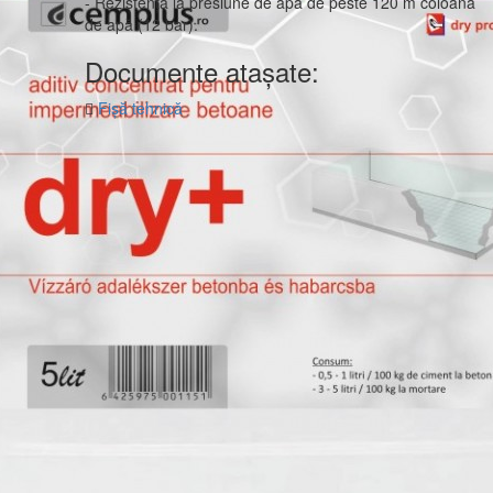
- Rezistenţă la presiune de apă de peste 120 m coloană
de apă (12 bar).
Documente atașate:
Fișă tehnică