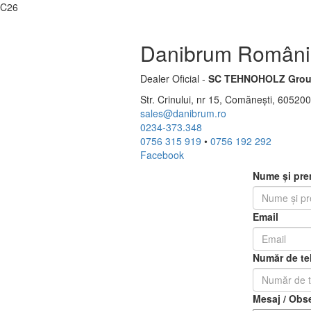
C26
Danibrum Români
Dealer Oficial -
SC TEHNOHOLZ Grou
Str. Crinului, nr 15, Comănești, 6052
sales@danibrum.ro
0234-373.348
0756 315 919
•
0756 192 292
Facebook
Nume și pr
Email
Număr de te
Mesaj / Obse