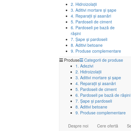
2. Hidroizolații
3. Aditivi mortare și șape
4. Reparații și asanări
5. Pardoseli de ciment
6. Pardoseli pe bază de
rășini
7. Șape și pardoseli
8. Aditivi betoane
9. Produse complementare
Produse
Categorii de produse
1. Adezivi
2. Hidroizolații
3. Aditivi mortare și șape
4. Reparații și asanări
5. Pardoseli de ciment
6. Pardoseli pe bază de rășini
7. Șape și pardoseli
8. Aditivi betoane
9. Produse complementare
Despre noi
Cere ofertă
Se