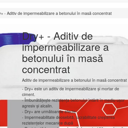
y+ - Aditiv de impermeabilizare a betonului în masă concentrat
Dry+ - Aditiv de
impermeabilizare a
betonului în masă
concentrat
Aditiv de impermeabilizare a betonului în masă concentrat
- Dry+ este un aditiv de impermeabilizare şi mortar de
ciment.
- Îmbunătățește rezistența betonului întărit în mediu ușor
agresiv și alcalin.
- Dry+ are următoarele efecte
- Impermeabilitate deosebitã, lucrabilitate creşterea
rezistenţelor mecanice după