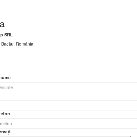
a
p SRL
00 Bacău, România
enume
lefon
rvații