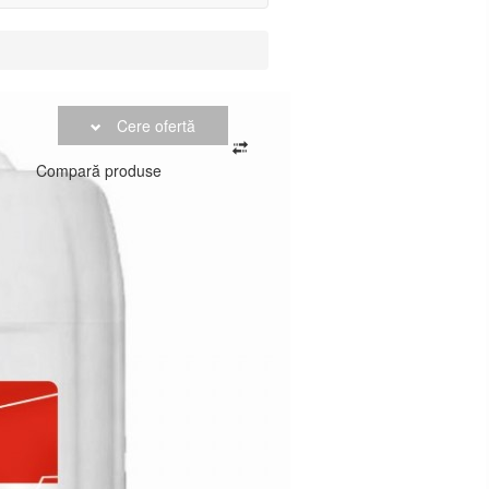
Cere ofertă
Compară produse