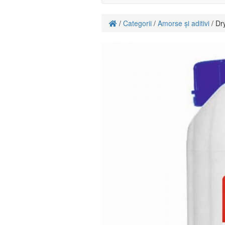
/
Categorii
/
Amorse și aditivi
/ Dr