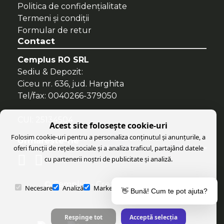
Politica de confidenţialitate
Termeni şi condiţii
Formular de retur
Contact
Cemplus RO SRL
Sediu & Depozit:
Ciceu nr. 636, jud. Harghita
Tel/fax: 0040266-379050
CUI: 25134504
Acest site folosește cookie-uri
Folosim cookie-uri pentru a personaliza conținutul și anunțurile, a
Urmăreşte-ne
oferi funcții de rețele sociale și a analiza traficul, partajând datele
cu partenerii noștri de publicitate și analiză.
© Cemplus
- Created with
Soldigo
Necesare
Analiză
Marketing
Preferințe
Parteneri
👋 Bună! Cum te pot ajuta?
Respinge tot
Acceptă selecția