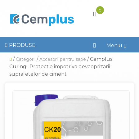
0
PRODUSE
Toggl
Meniu
naviga
/
/
/ Cemplus
Categorii
Accesorii pentru sape
Curing -Protectie impotriva devaoprizarii
suprafetelor de ciment