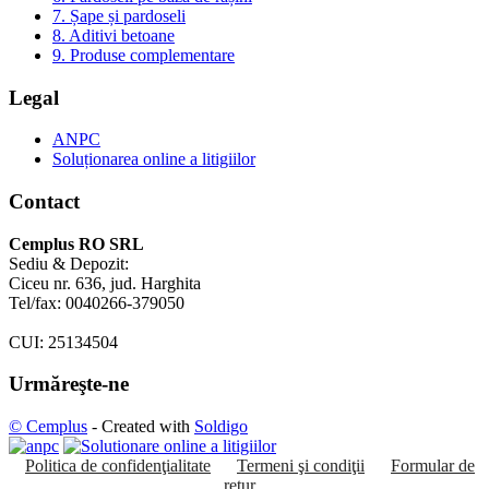
7. Șape și pardoseli
8. Aditivi betoane
9. Produse complementare
Legal
ANPC
Soluționarea online a litigiilor
Contact
Cemplus RO SRL
Sediu & Depozit:
Ciceu nr. 636, jud. Harghita
Tel/fax: 0040266-379050
CUI: 25134504
Urmăreşte-ne
© Cemplus
- Created with
Soldigo
Politica de confidenţialitate
Termeni şi condiţii
Formular de
retur