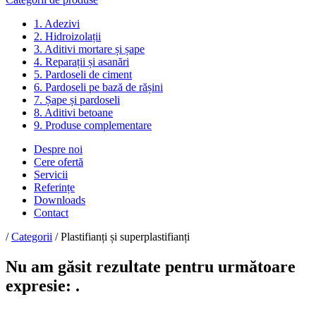
1. Adezivi
2. Hidroizolații
3. Aditivi mortare și șape
4. Reparații și asanări
5. Pardoseli de ciment
6. Pardoseli pe bază de rășini
7. Șape și pardoseli
8. Aditivi betoane
9. Produse complementare
Despre noi
Cere ofertă
Servicii
Referințe
Downloads
Contact
/
Categorii
/
Plastifianți și superplastifianți
Nu am găsit rezultate pentru următoare
expresie: .