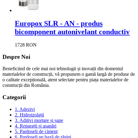
Europox SLR - AN - produs
bicomponent autonivelant conductiv
1728 RON
Despre Noi
Beneficiind de cele mai noi tehnologii și inovații din domeniul
materialelor de construcții, vă propunem o gamă largă de produse de
o calitate excepțională, atent selectate pentru piața materialelor de
construcții din România.
Categorii
1. Adezivi
2. Hidroizolații
3. Aditivi mortare și șape
4. Reparații și asanări
5. Pardoseli de ciment
6. Pardoseli pe bază de rășini