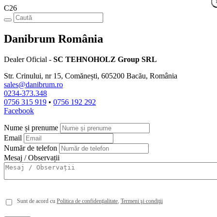
C26
Danibrum România
Dealer Oficial -
SC TEHNOHOLZ Group SRL
Str. Crinului, nr 15, Comănești, 605200 Bacău, România
sales@danibrum.ro
0234-373.348
0756 315 919
•
0756 192 292
Facebook
Nume și prenume
Email
Număr de telefon
Mesaj / Observații
Sunt de acord cu
Politica de confidenţialitate
Termeni şi condiţii