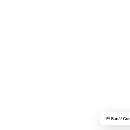
👋 Bună! Cum