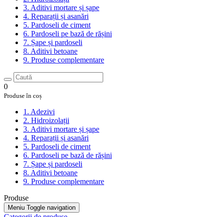
3. Aditivi mortare și șape
4. Reparații și asanări
5. Pardoseli de ciment
6. Pardoseli pe bază de rășini
7. Șape și pardoseli
8. Aditivi betoane
9. Produse complementare
0
Produse în coș
1. Adezivi
2. Hidroizolații
3. Aditivi mortare și șape
4. Reparații și asanări
5. Pardoseli de ciment
6. Pardoseli pe bază de rășini
7. Șape și pardoseli
8. Aditivi betoane
9. Produse complementare
Produse
Meniu
Toggle navigation
Categorii de produse