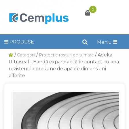
0
PRODUSE
Toggle
Meniu
naviga
/
/
/ Adeka
Categorii
Protectie rosturi de turnare
Ultraseal - Bandă expandabilă în contact cu apa
rezistent la presiune de apă de dimensiuni
diferite